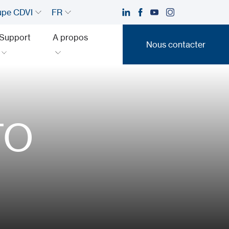
upe CDVI
FR
Support
A propos
Nous contacter
Nous contacter
TO