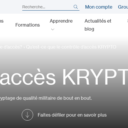
Mon compte
Gro
ns
Apprendre
Actualités et
Formations
blog
le d’accès?
›
Qu’est-ce que le contrôle d’accès KRYPTO
d'accès KRYP
yptage de qualité militaire de bout en bout.
Faites défiler pour en savoir plus