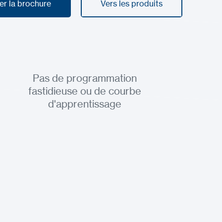
er la brochure
Vers les produits
er la brochure
Vers les produits
Pas de programmation
fastidieuse ou de courbe
d'apprentissage