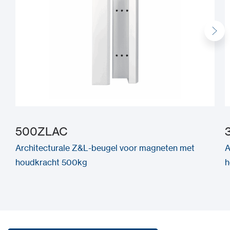
500ZLAC
Architecturale Z&L-beugel voor magneten met
A
houdkracht 500kg
h