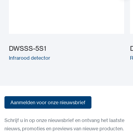
DWSSS-5S1
Infrarood detector
R
Aanmelden voor onze nieuwsbrief
Aanmelden voor onze nieuwsbrief
Schrijf u in op onze nieuwsbrief en ontvang het laatste
nieuws, promoties en previews van nieuwe producten.