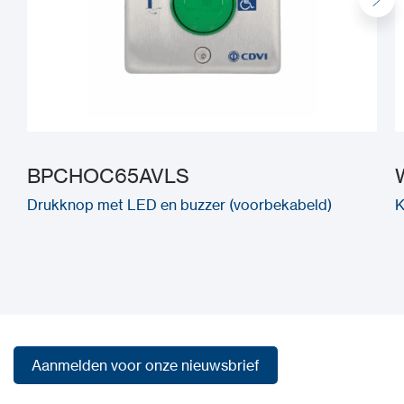
BPCHOC65AVLS
Drukknop met LED en buzzer (voorbekabeld)
K
Aanmelden voor onze nieuwsbrief
Aanmelden voor onze nieuwsbrief