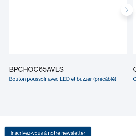
BPCHOC65AVLS
Bouton poussoir avec LED et buzzer (précâblé)
C
Inscrivez-vous à notre newsletter