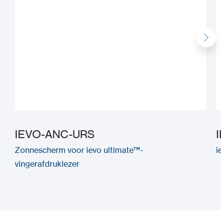
IEVO-ANC-URS
Zonnescherm voor ievo ultimate™-
i
vingerafdruklezer