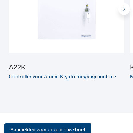
A22K
Controller voor Atrium Krypto toegangscontrole
M
Aanmelden voor onze nieuwsbrief