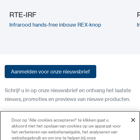
RTE-IRF
Infrarood hands-free inbouw REX-knop
I
Aanmelden voor onze nieuwsbrief
Aanmelden voor onze nieuwsbrief
Schrijf u in op onze nieuwsbrief en ontvang het laatste
nieuws, promoties en previews van nieuwe producten.
Gebruiksvoorwaarden
Door op “Alle cookies accepteren” te klikken gaat u
Privacybeleid
akkoord met het opslaan van cookies op uw apparaat voor
het verbeteren van websitenavigatie, het analyseren van
Neem contact op
websitegebruik en om ons te helpen bij onze