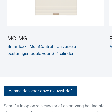
MC-MG
Smartloxx | MultiControl - Universele
M
besturingsmodule voor SL1-cilinder
Aanmelden voor onze nieuwsbrief
Aanmelden voor onze nieuwsbrief
Schrijf u in op onze nieuwsbrief en ontvang het laatste