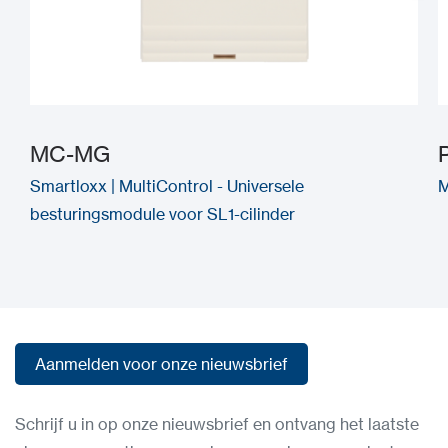
MC-MG
Smartloxx | MultiControl - Universele
M
besturingsmodule voor SL1-cilinder
Aanmelden voor onze nieuwsbrief
Aanmelden voor onze nieuwsbrief
Schrijf u in op onze nieuwsbrief en ontvang het laatste