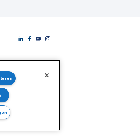
pteren
n
gen