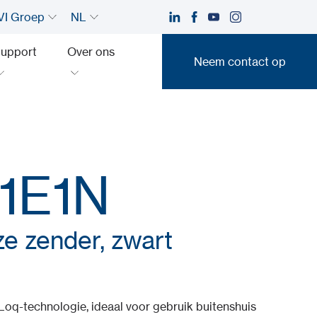
I Groep
NL
upport
Over ons
Neem contact op
Neem contact op
1E1N
ze zender, zwart
oq-technologie, ideaal voor gebruik buitenshuis