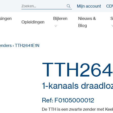
Mijn account
CDV
singen
Bijleren
Nieuws &
S
Opleidingen
Blog
enders
›
TTH2641E1N
TTH264
1-kanaals draadlo
Ref: F0105000012
De TTH is een zwarte zender met KeeL