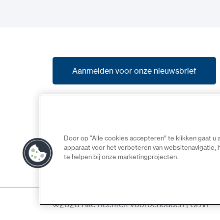
Aanmelden voor onze nieuwsbrief
Aanmelden voor onze nieuwsbrief
Schrijf u in op onze nieuwsbrief en ontvang
het laatste nieuws, promoties en previews
van nieuwe producten.
Door op “Alle cookies accepteren” te klikken gaat u
apparaat voor het verbeteren van websitenavigatie,
te helpen bij onze marketingprojecten.
©2023 Alle Rechten Voorbehouden | CDVI