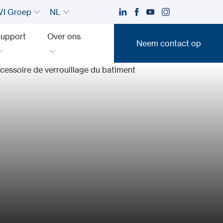
I Groep
NL
upport
Over ons
Neem contact op
Neem contact op