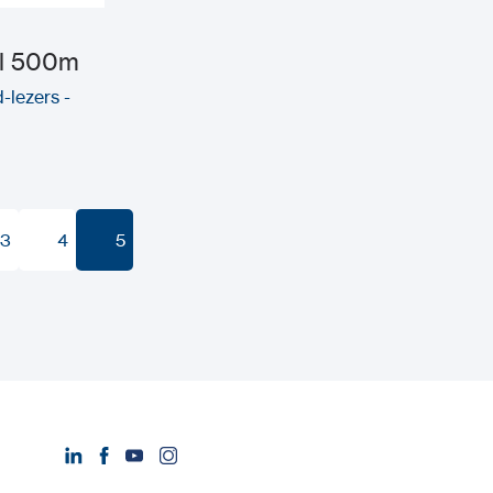
l 500m
-lezers -
3
4
5
3
4
5