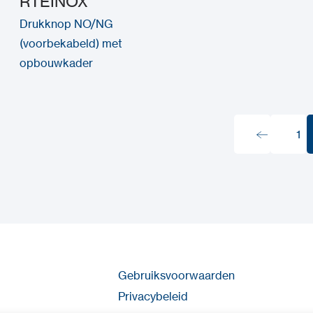
RTEINOX
Drukknop NO/NG
(voorbekabeld) met
opbouwkader
1
1
Gebruiksvoorwaarden
Privacybeleid