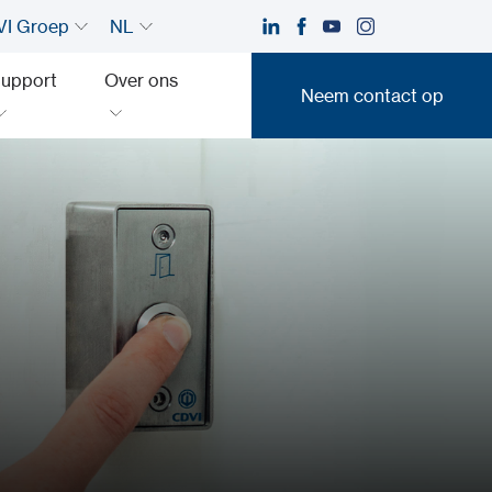
I Groep
NL
upport
Over ons
Neem contact op
Neem contact op