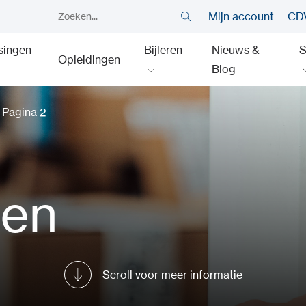
Mijn account
CDV
singen
Bijleren
Nieuws &
S
Opleidingen
Blog
›
Pagina 2
pen
Scroll voor meer informatie