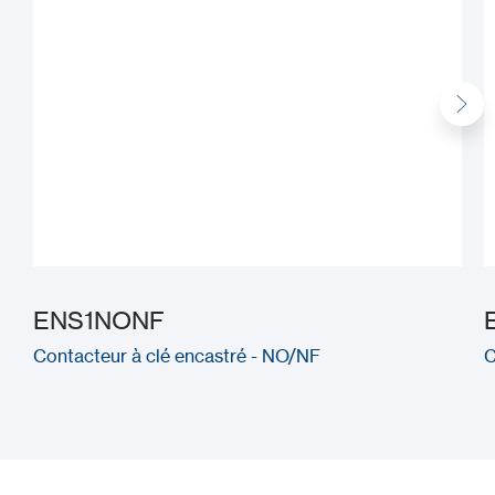
ENS1NONF
Contacteur à clé encastré - NO/NF
C