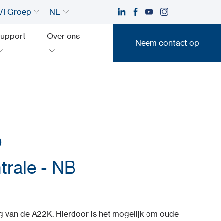
I Groep
NL
upport
Over ons
Neem contact op
Neem contact op
B
trale - NB
g van de A22K. Hierdoor is het mogelijk om oude