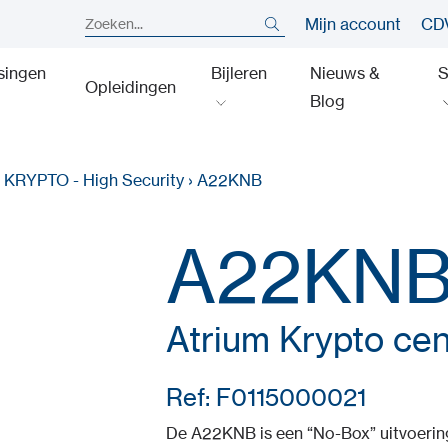
Mijn account
CDV
singen
Bijleren
Nieuws &
S
Opleidingen
Blog
›
KRYPTO - High Security
›
A22KNB
A22KN
Atrium Krypto cen
Ref: F0115000021
De A22KNB is een “No-Box” uitvoerin