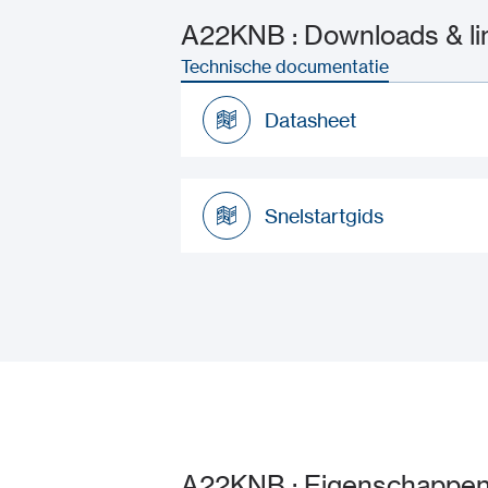
A22KNB : Downloads & li
Technische documentatie
Datasheet
Datasheet
Snelstartgids
Snelstartgids
A22KNB : Eigenschappe