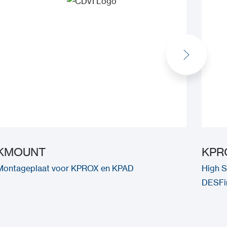
KMOUNT
KPR
Montageplaat voor KPROX en KPAD
High S
DESFir