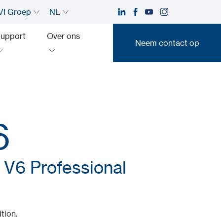
I Groep
NL
upport
Over ons
Neem contact op
Neem contact op
6
 V6 Professional
tion.