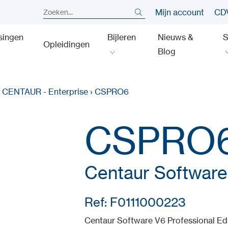
Mijn account
CDV
singen
Bijleren
Nieuws &
S
Opleidingen
Blog
›
CENTAUR - Enterprise
›
CSPRO6
CSPRO
Centaur Software
Ref: F0111000223
Centaur Software V6 Professional Edi