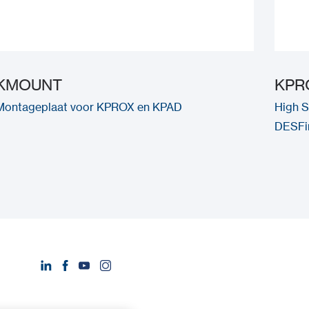
KMOUNT
KPR
Montageplaat voor KPROX en KPAD
High S
DESFir