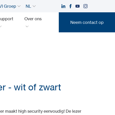
I Groep
NL
upport
Over ons
Neem contact op
Neem contact op
 - wit of zwart
r maakt high security eenvoudig! De lezer