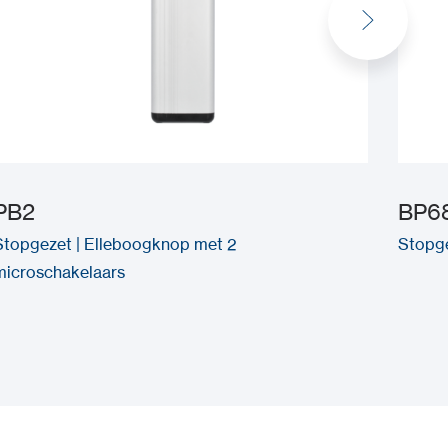
PB2
BP6
Stopgezet | Elleboogknop met 2
Stopge
microschakelaars