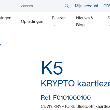
Mijn account
CDV
singen
Bijleren
Nieuws &
S
Opleidingen
Blog
5
K5
KRYPTO kaartlezer
Ref: F0101000100
CDVI’s KRYPTO K5 Bluetooth kaartleze