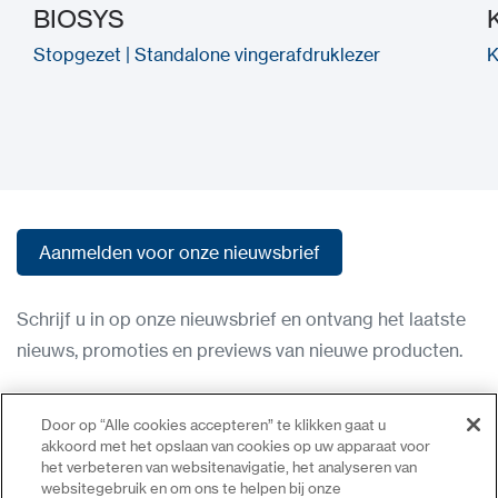
BIOSYS
Stopgezet | Standalone vingerafdruklezer
K
Aanmelden voor onze nieuwsbrief
Aanmelden voor onze nieuwsbrief
Schrijf u in op onze nieuwsbrief en ontvang het laatste
nieuws, promoties en previews van nieuwe producten.
Gebruiksvoorwaarden
Door op “Alle cookies accepteren” te klikken gaat u
Privacybeleid
akkoord met het opslaan van cookies op uw apparaat voor
het verbeteren van websitenavigatie, het analyseren van
Neem contact op
websitegebruik en om ons te helpen bij onze