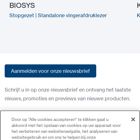
BIOSYS
Stopgezet | Standalone vingerafdruklezer
K
Aanmelden voor onze nieuwsbrief
Aanmelden voor onze nieuwsbrief
Schrijf u in op onze nieuwsbrief en ontvang het laatste
nieuws, promoties en previews van nieuwe producten.
Gebruiksvoorwaarden
Door op “Alle cookies accepteren” te klikken gaat u
Privacybeleid
akkoord met het opslaan van cookies op uw apparaat voor
het verbeteren van websitenavigatie, het analyseren van
Neem contact op
websitegebruik en om ons te helpen bij onze