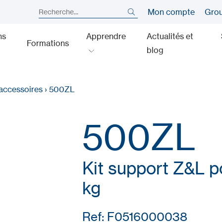
Mon compte
Gro
ns
Apprendre
Actualités et
Formations
blog
accessoires
›
500ZL
500ZL
Kit support Z&L 
kg
Ref: F0516000038