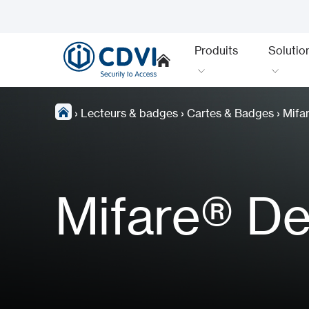
Produits
Solutio
›
Lecteurs & badges
›
Cartes & Badges
›
Mifa
Mifare® De