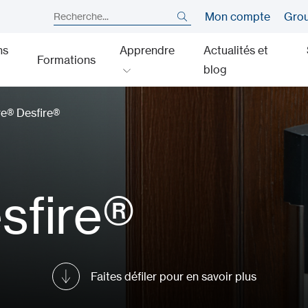
Mon compte
Gro
ns
Apprendre
Actualités et
Formations
blog
re® Desfire®
sfire®
Faites défiler pour en savoir plus