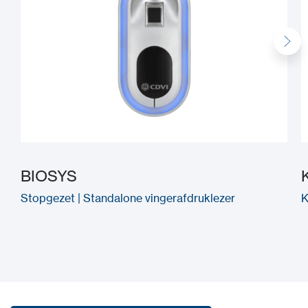
BIOSYS
Stopgezet | Standalone vingerafdruklezer
K